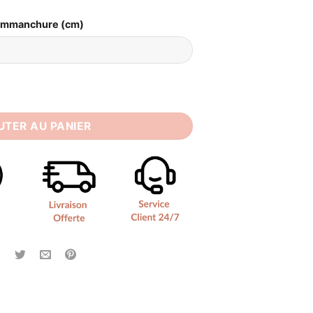
Emmanchure (cm)
ée Trompette
UTER AU PANIER