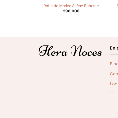
 Sirène Dentelle
Robe de Mariée Sirène Bohème
hic
298,00
€
(1)
,00
5.00
€
En 
Blo
Carr
Loo
Nos
Not