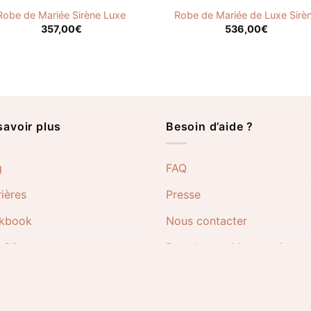
Robe de Mariée Sirène Luxe
Robe de Mariée de Luxe Sirè
357,00
€
536,00
€
savoir plus
Besoin d’aide ?
g
FAQ
ières
Presse
kbook
Nous contacter
 Clientes
Prendre ses Mensurations
re Philosophie