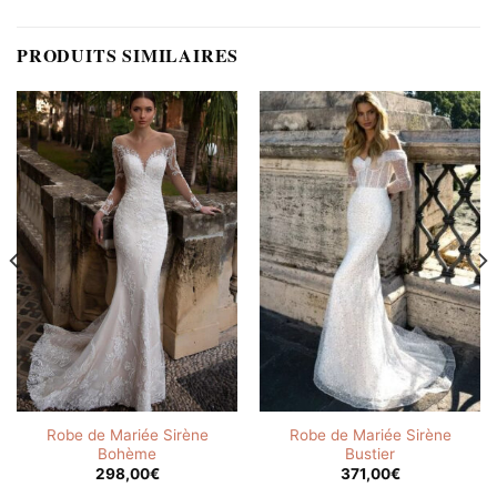
PRODUITS SIMILAIRES
Robe de Mariée Sirène
Robe de Mariée Sirène
Bohème
Bustier
298,00
€
371,00
€