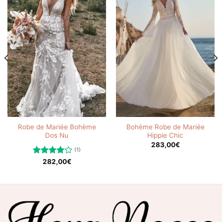
Robe de Mariée Bohème
Bohème Robe de Mariée
Dos Nu
Hippie Chic
283,00
€
(1)
Note
282,00
€
4.00
sur
5