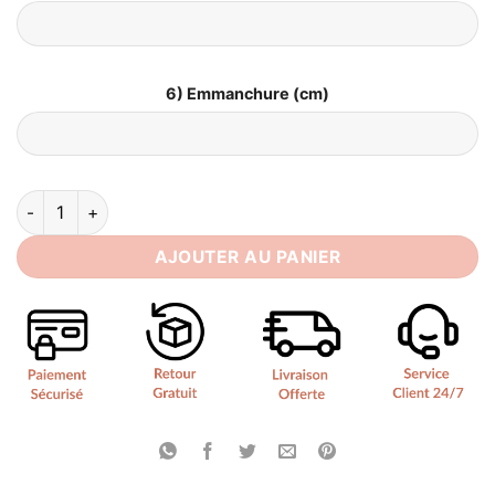
6) Emmanchure (cm)
quantité de Robe de Mariée Bohème Dos Nu
AJOUTER AU PANIER