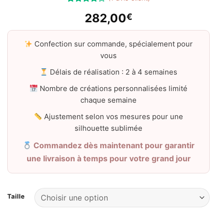
Noté
1
282,00
€
4.00
sur
5 basé
sur
notation
Confection sur commande, spécialement pour
client
vous
Délais de réalisation : 2 à 4 semaines
Nombre de créations personnalisées limité
chaque semaine
Ajustement selon vos mesures pour une
silhouette sublimée
Commandez dès maintenant pour garantir
une livraison à temps pour votre grand jour
Taille