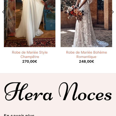
Robe de Mariée Style
Robe de Mariée Bohème
Champêtre
Romantique
270,00
€
248,00
€
En savoir plus