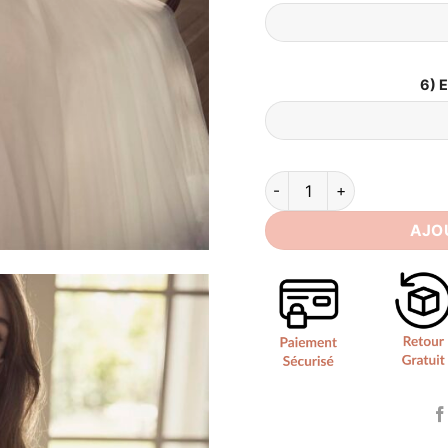
6) 
quantité de Robe de Mari
AJO