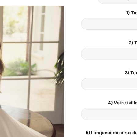
1) To
2) T
3) To
4) Votre tail
5) Longueur du creux du