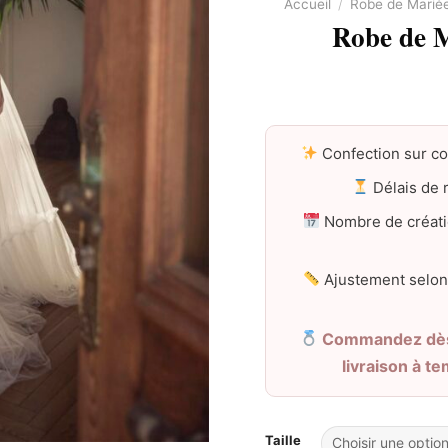
Accueil
/
Robe de Marié
Robe de 
Confection sur c
Délais de r
Nombre de créati
Ajustement selon
Commandez dès 
livraison à t
Taille