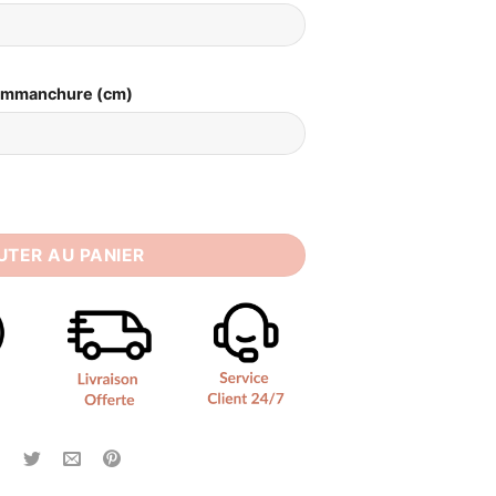
Emmanchure (cm)
ée Champêtre
UTER AU PANIER