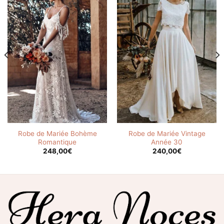
Robe de Mariée Bohème
Robe de Mariée Vintage
Romantique
Année 30
248,00
€
240,00
€