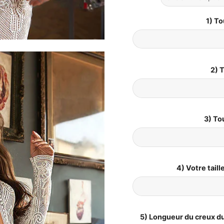
1) To
2) T
3) To
4) Votre tail
5) Longueur du creux du