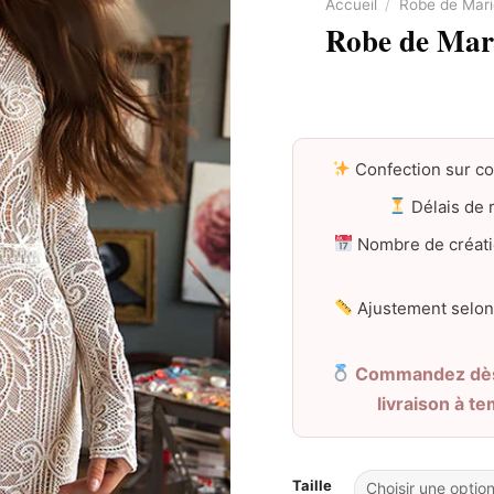
Accueil
/
Robe de Mar
Robe de Mar
Confection sur c
Délais de r
Nombre de créati
Ajustement selon
Commandez dès 
livraison à t
Taille