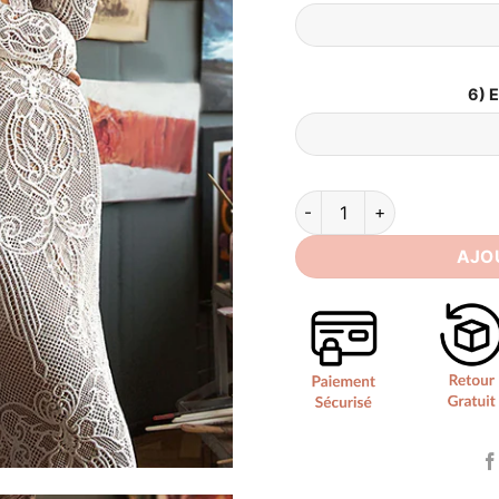
6) 
quantité de Robe de Mari
AJO