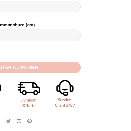
Emmanchure (cm)
ée Vintage Année 50
UTER AU PANIER