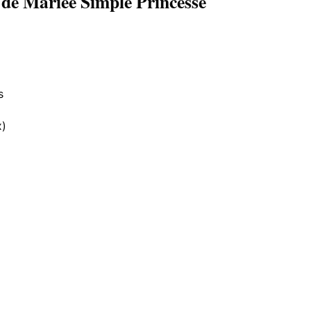
 de Mariée Simple Princesse
s
x)