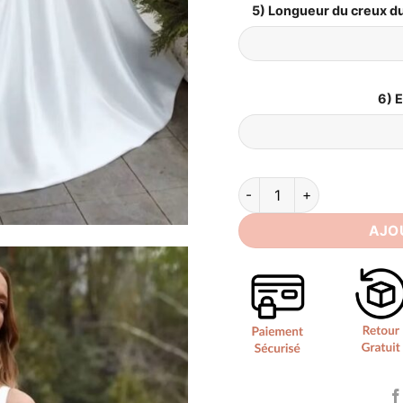
5) Longueur du creux du
6) 
quantité de Robe de Marié
AJO