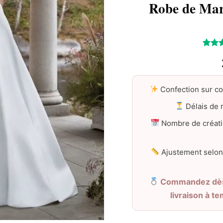
Robe de Mar
Noté
5
sur 5
sur
notati
client
Confection sur c
Délais de r
Nombre de créati
Ajustement selon
Commandez dès 
livraison à t