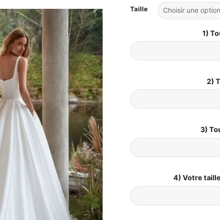
Taille
1) To
2) T
3) To
4) Votre tail