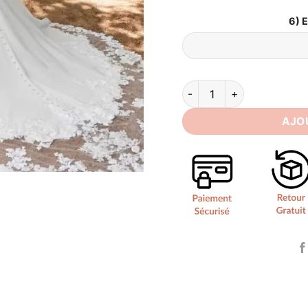
6) 
quantité de Robe de Marié
AJO