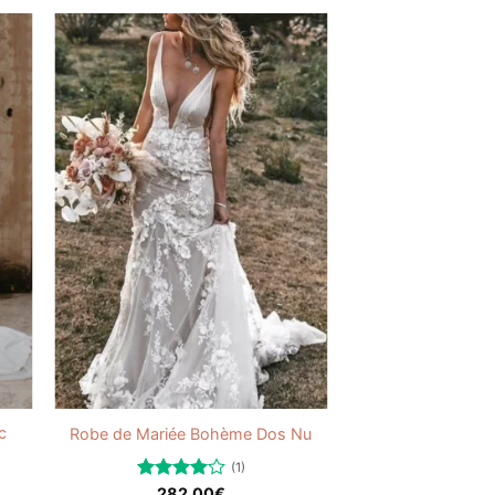
c
Robe de Mariée Bohème Dos Nu
(1)
Note
282,00
€