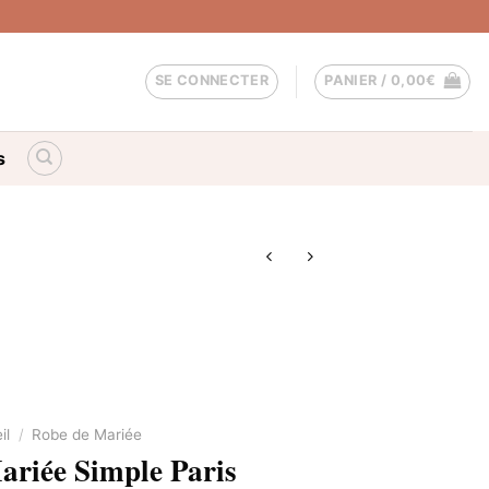
SE CONNECTER
PANIER /
0,00
€
s
il
/
Robe de Mariée
ariée Simple Paris