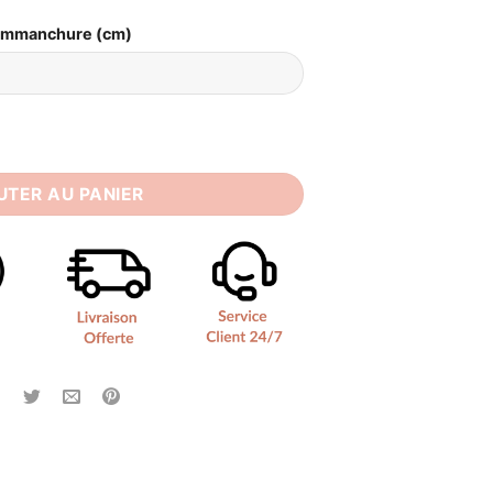
Emmanchure (cm)
e Simple Paris
UTER AU PANIER