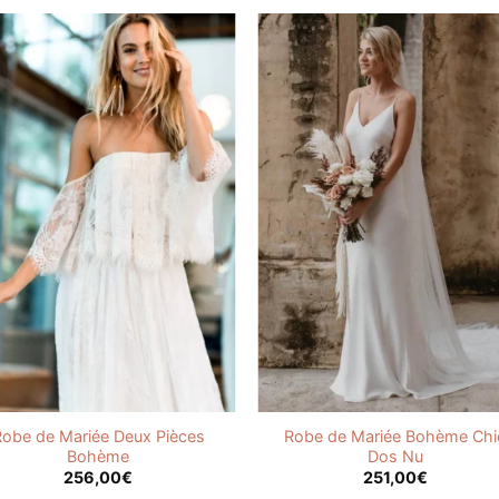
Robe de Mariée Deux Pièces
Robe de Mariée Bohème Chi
Bohème
Dos Nu
256,00
€
251,00
€