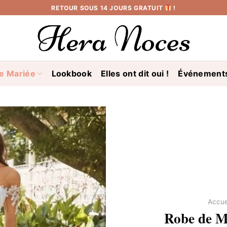
RETOUR SOUS 14 JOURS GRATUIT
!
e Mariée
Lookbook
Elles ont dit oui !
Événement
Accue
Robe de M