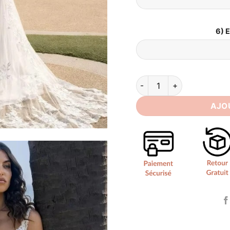
6) 
quantité de Robe de Marié
AJO