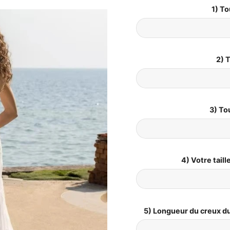
1) To
2) T
3) To
4) Votre tail
5) Longueur du creux du