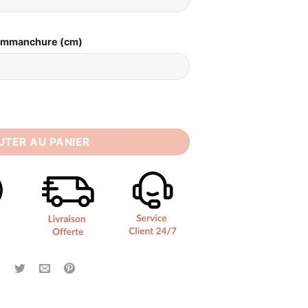
Emmanchure (cm)
e Simple avec Dentelle
UTER AU PANIER