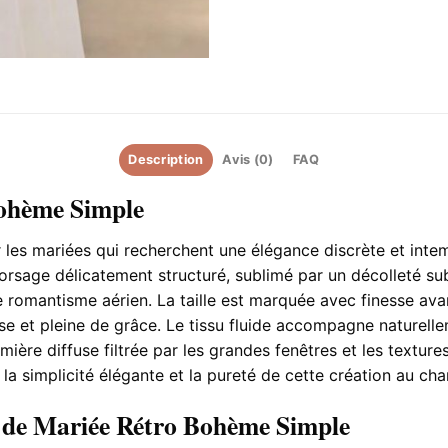
Description
Avis (0)
FAQ
ohème Simple
les mariées qui recherchent une élégance discrète et intem
 corsage délicatement structuré, sublimé par un décolleté s
romantisme aérien. La taille est marquée avec finesse avan
use et pleine de grâce. Le tissu fluide accompagne naturel
umière diffuse filtrée par les grandes fenêtres et les textu
 la simplicité élégante et la pureté de cette création au cha
e de Mariée Rétro Bohème Simple