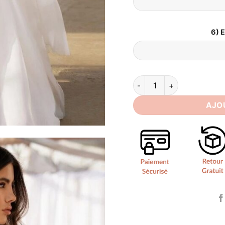
6) 
quantité de Robe de Mari
AJO