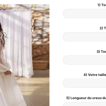
1) To
2) T
3) To
4) Votre tail
5) Longueur du creux du