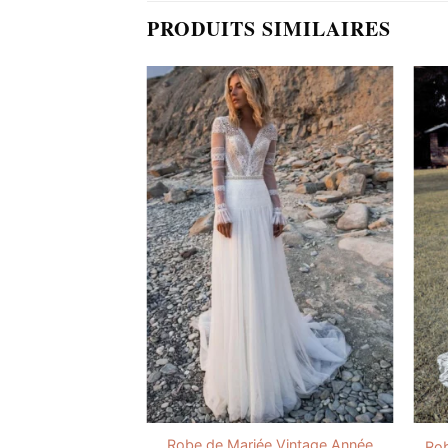
PRODUITS SIMILAIRES
ée Style Empire
Robe de Mariée Vintage Année
Rob