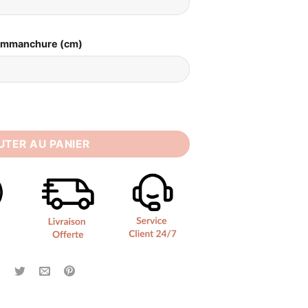
Emmanchure (cm)
ée Rétro Bohème Simple
UTER AU PANIER