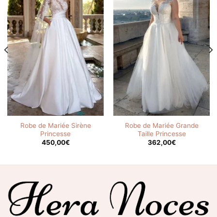
Robe de Mariée Sirène
Robe de Mariée Grande
Princesse
Taille Princesse
450,00
€
362,00
€