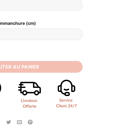
Emmanchure (cm)
e mi Sirène mi Princesse
UTER AU PANIER