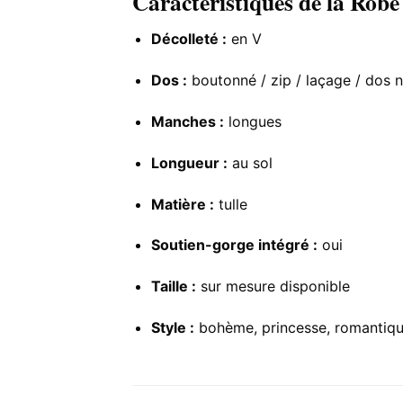
Caractéristiques de la Robe
Décolleté :
en V
Dos :
boutonné / zip / laçage / dos n
Manches :
longues
Longueur :
au sol
Matière :
tulle
Soutien-gorge intégré :
oui
Taille :
sur mesure disponible
Style :
bohème, princesse, romantiq