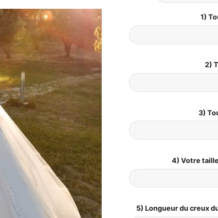
1) To
2) T
3) To
4) Votre tail
5) Longueur du creux du