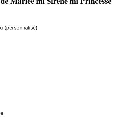
 de Mariée mi Sirène mi Princesse
u (personnalisé)
ue