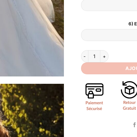
6) 
quantité de Robe de Marié
AJO