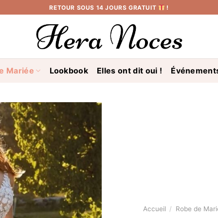
RETOUR SOUS 14 JOURS GRATUIT
!
e Mariée
Lookbook
Elles ont dit oui !
Événement
Accueil
/
Robe de Mari