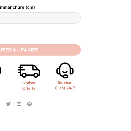
Emmanchure (cm)
ée Hippie Bohème
UTER AU PANIER