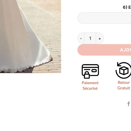
6) 
quantité de Robe de Mari
AJO