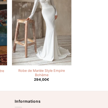
Robe de Mariée Style Empire
tre
Bohème
294,00
€
Informations