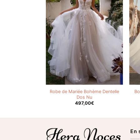
e Vintage Année
Robe de Mariée Bohème Dentelle
Bo
60
Dos Nu
,00
€
497,00
€
En 