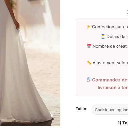
Confection sur c
Délais de r
Nombre de créati
Ajustement selon
Commandez dès 
livraison à t
Taille
1) To