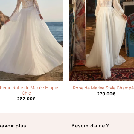
hème Robe de Mariée Hippie
Robe de Mariée Style Champê
Chic
270,00
€
283,00
€
savoir plus
Besoin d’aide ?