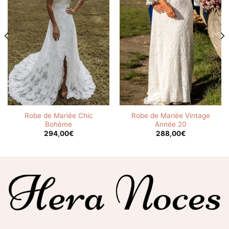
Robe de Mariée Chic
Robe de Mariée Vintage
Bohème
Année 20
294,00
€
288,00
€