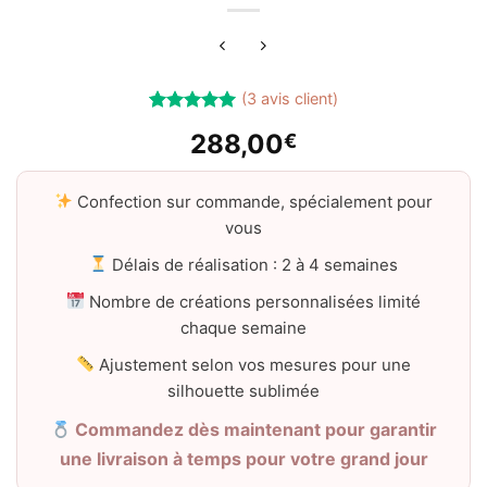
(
3
avis client)
Noté
3
5.00
288,00
€
sur 5 basé
sur
notations
client
Confection sur commande, spécialement pour
vous
Délais de réalisation : 2 à 4 semaines
Nombre de créations personnalisées limité
chaque semaine
Ajustement selon vos mesures pour une
silhouette sublimée
Commandez dès maintenant pour garantir
une livraison à temps pour votre grand jour