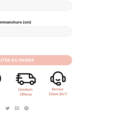
Emmanchure (cm)
ée Courte Vintage
UTER AU PANIER