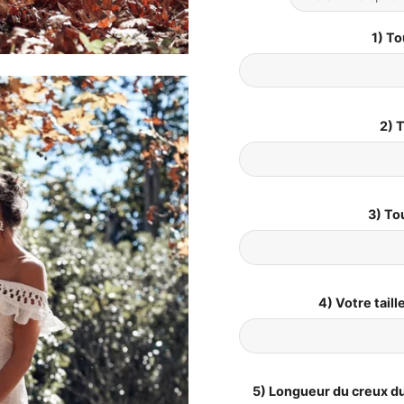
1) To
2) T
3) To
4) Votre tail
5) Longueur du creux du