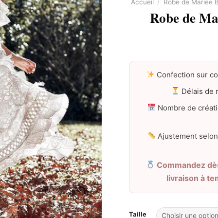
Accueil
/
Robe de Mariée
Robe de Ma
Confection sur c
Délais de r
Nombre de créati
Ajustement selon
Commandez dès 
livraison à t
Taille