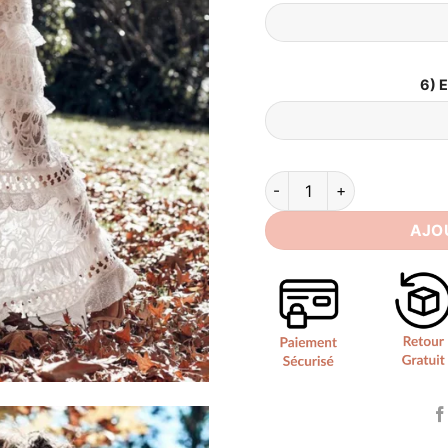
6) 
quantité de Robe de Mari
AJO