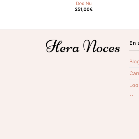
Dos Nu
,00
€
251,00
€
En 
Blo
Carr
Loo
Nos
Not
2026©
Hera Noces