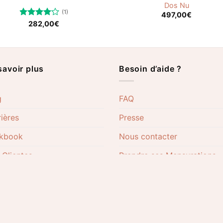
Dos Nu
(1)
497,00
€
Note
282,00
€
4.00
sur
5
savoir plus
Besoin d’aide ?
g
FAQ
ières
Presse
kbook
Nous contacter
 Clientes
Prendre ses Mensurations
re Philosophie