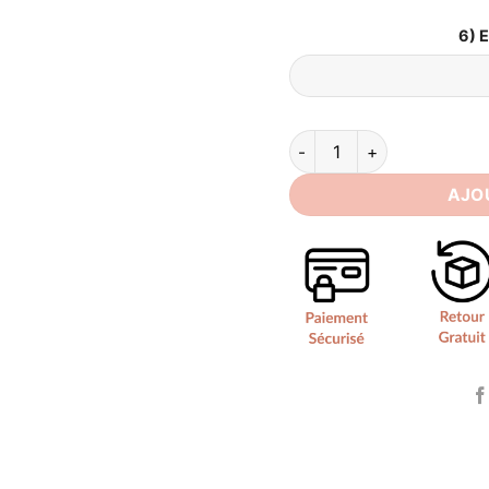
6) 
quantité de Robe de Marié
AJO