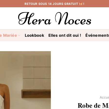
RETOUR SOUS 14 JOURS GRATUIT
!
e Mariée
Lookbook
Elles ont dit oui !
Événement
Accue
Robe de Ma