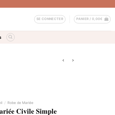
SE CONNECTER
PANIER /
0,00
€
s
il
/
Robe de Mariée
riée Civile Simple