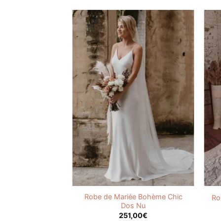
Robe de Mariée Bohème Chic
e Bohème Fluide
Ro
Dos Nu
,00
€
251,00
€