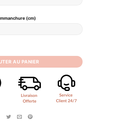
Emmanchure (cm)
ée bohème Simple
UTER AU PANIER