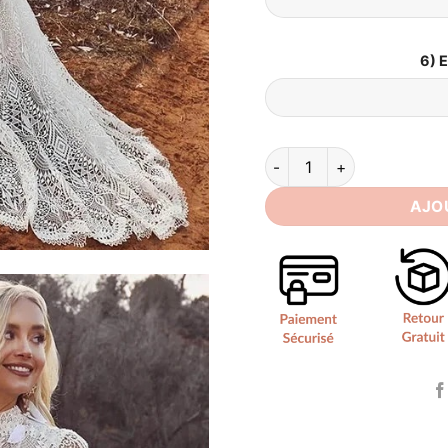
6) 
quantité de Robe de Mari
AJO