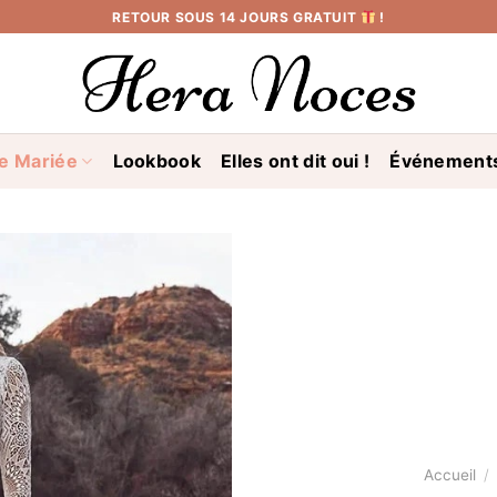
RETOUR SOUS 14 JOURS GRATUIT
!
e Mariée
Lookbook
Elles ont dit oui !
Événement
Accueil
/