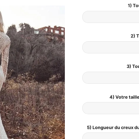
1) To
2) T
3) To
4) Votre tail
5) Longueur du creux du