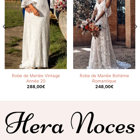
Robe de Mariée Vintage
Robe de Mariée Bohème
Année 20
Romantique
288,00
€
248,00
€