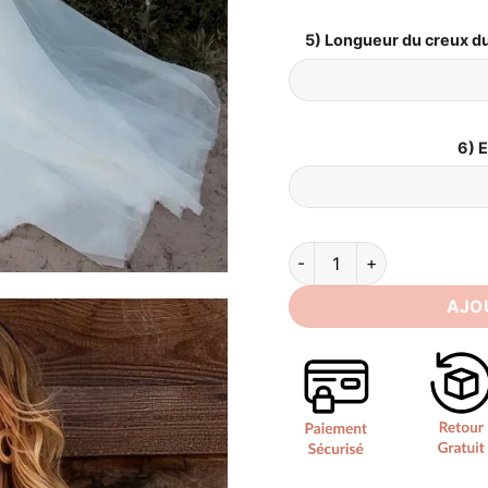
5) Longueur du creux du
6) 
quantité de Original Robe 
AJO