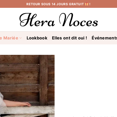
RETOUR SOUS 14 JOURS GRATUIT
!
e Mariée
Lookbook
Elles ont dit oui !
Événement