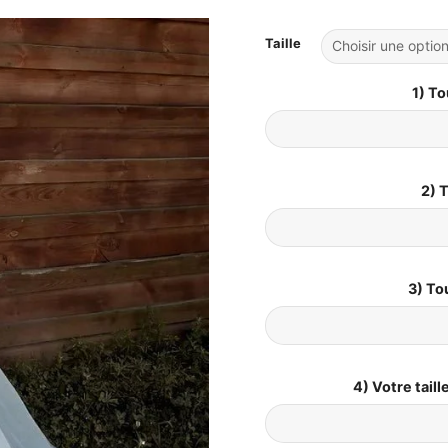
Taille
1) To
2) T
3) To
4) Votre tail