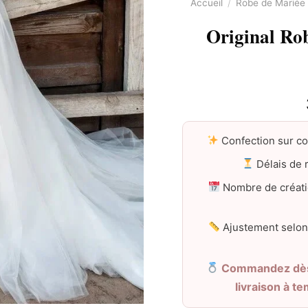
Accueil
/
Robe de Marié
Original Ro
Confection sur c
Délais de r
Nombre de créati
Ajustement selon
Commandez dès 
livraison à t