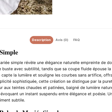
Description
Avis (0)
FAQ
 Simple
mariée simple révèle une élégance naturelle empreinte de d
e buste avec subtilité, tandis que sa coupe fluide épouse 
capte la lumière et souligne les courbes sans artifice, offra
licité sophistiquée, cette création se distingue par la pur
 aux teintes chaudes et patinées, baigné de lumière naturel
voquant un instant suspendu entre élégance et poésie. Une
iment subtile.