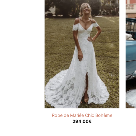
e Vintage Année
Robe de Mariée Chic Bohème
20
294,00
€
,00
€