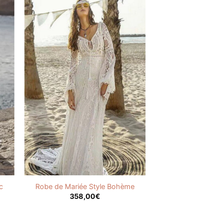
c
Robe de Mariée Style Bohème
358,00
€