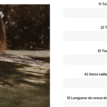
1) To
2) T
3) To
4) Votre tail
5) Longueur du creux du