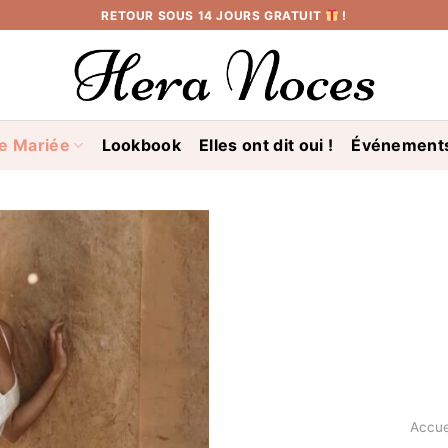
RETOUR SOUS 14 JOURS GRATUIT
!
e Mariée
Lookbook
Elles ont dit oui !
Événement
Accue