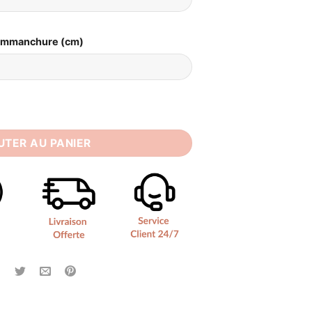
Emmanchure (cm)
Mariée Simple
UTER AU PANIER