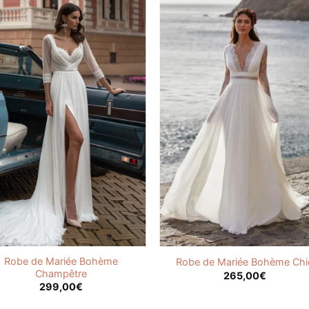
Robe de Mariée Bohème
Robe de Mariée Bohème Chi
Champêtre
265,00
€
299,00
€