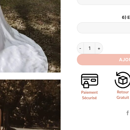
6) 
quantité de Chic Robe de 
AJO